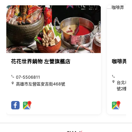
花花世界鍋物 左營旗艦店
咖啡弄
07-5506811
台北市大
高雄市左營區安吉街468號
號2樓