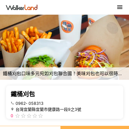
鐵桶刈包口味多元宛如刈包聯合國！美味刈包也可以很時尚。
鐵桶刈包
0962- 058313
台灣宜蘭縣宜蘭市健康路一段9之3號
0