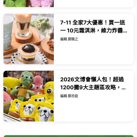
7-11 全家7大優惠！買一送
一 10元霜淇淋，維力炸醬拌
麵堡領軍27款新品。
編輯 鄭雅之
2026文博會懶人包！超過
1200攤9大主題區攻略，海
綿寶寶吉娃娃、咖波新品推
編輯 鄭亦庭
薦必買。