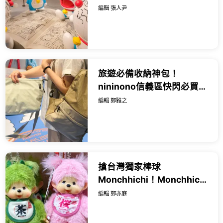
50個立體哆啦A夢 百變哆啦
編輯 張人尹
必買。
旅遊必備收納神包！
nininono信義區快閃必買推
薦，7大滿額禮再送韓國機
編輯 鄭雅之
票。
搶台灣獨家棒球
Monchhichi！Monchhichi
中山快閃店21款必買周邊攻
編輯 鄭亦庭
略，喬巴聯名款 櫻花款全
要。