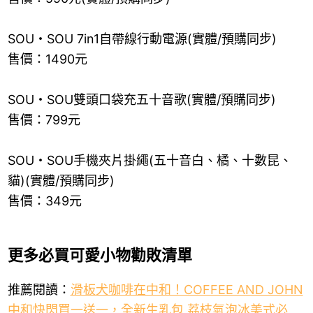
SOU・SOU 7in1自帶線行動電源(實體/預購同步)
售價：1490元
SOU・SOU雙頭口袋充五十音歌(實體/預購同步)
售價：799元
SOU・SOU手機夾片掛繩(五十音白、橘、十數昆、
貓)(實體/預購同步)
售價：349元
更多必買可愛小物勸敗清單
推薦閱讀：
滑板犬咖啡在中和！COFFEE AND JOHN
中和快閃買一送一，全新生乳包 荔枝氣泡冰美式必