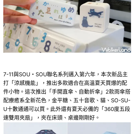
7-11與SOU・SOU聯名系列邁入第六年，本次新品主
打「涼感機能」，推出多款適合在高溫夏天買爆的配
件小物。這次推出「手開直傘、自動折傘」2款雨傘搭
配療癒系全新花色，金平糖、五十音歌、貓、SO-SU-
U十數通通可以買。此外還有夏天必備的「360度五段
速雙用夾扇」，夾在床頭、桌邊剛剛好。