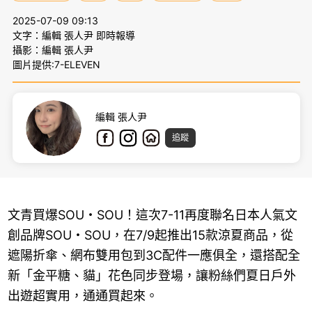
2025-07-09 09:13
文字：編輯 張人尹 即時報導
攝影：編輯 張人尹
圖片提供:7-ELEVEN
編輯 張人尹
追蹤
文青買爆SOU・SOU！這次7-11再度聯名日本人氣文
創品牌SOU・SOU，在7/9起推出15款涼夏商品，從
遮陽折傘、網布雙用包到3C配件一應俱全，還搭配全
新「金平糖、貓」花色同步登場，讓粉絲們夏日戶外
出遊超實用，通通買起來。