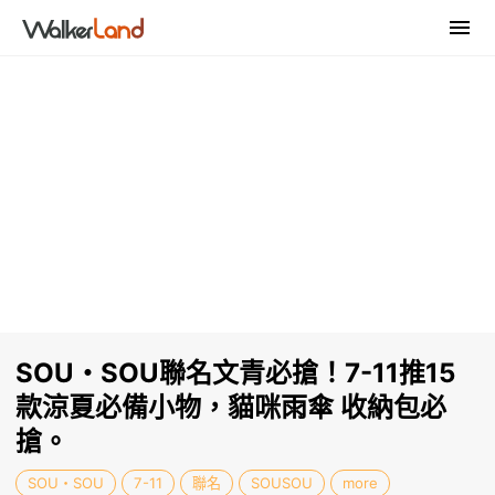
SOU・SOU聯名文青必搶！7-11推15
款涼夏必備小物，貓咪雨傘 收納包必
搶。
SOU・SOU
7-11
聯名
SOUSOU
more