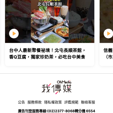
台中人最新聚餐祕境！北屯長順茶館，
信義
香Q豆腐，獨家珍奶茶，必吃台中美食
（市
台北
公告
服務條款
隱私權政策
評鑑規範
聯絡客服
廣告刊登服務專線:
(02)2377-8068
轉分機 6554