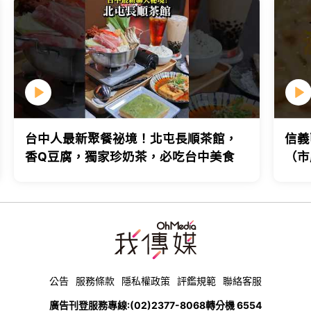
台中人最新聚餐祕境！北屯長順茶館，
信義
香Q豆腐，獨家珍奶茶，必吃台中美食
（市
台北
公告
服務條款
隱私權政策
評鑑規範
聯絡客服
廣告刊登服務專線:
(02)2377-8068
轉分機 6554