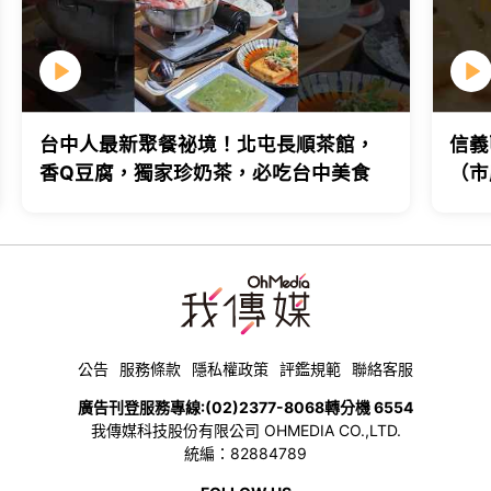
台中人最新聚餐祕境！北屯長順茶館，
信義
香Q豆腐，獨家珍奶茶，必吃台中美食
（市
台北
公告
服務條款
隱私權政策
評鑑規範
聯絡客服
廣告刊登服務專線:
(02)2377-8068
轉分機 6554
我傳媒科技股份有限公司 OHMEDIA CO.,LTD.
統編：82884789