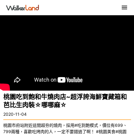
桃園吃到飽和牛燒肉店~超浮誇海鮮寶藏箱和
芭比生肉裝☆哪哪麻☆
2020-11-04
桃園市府站附近這間超夯的燒肉，採用#吃到飽模式，價位有699、
799兩種，喜歡吃烤肉的人，一定不要錯過了啊！ #桃園美食#桃園