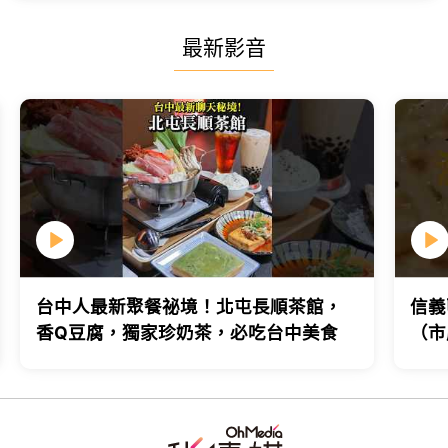
最新影音
台中人最新聚餐祕境！北屯長順茶館，
信義
香Q豆腐，獨家珍奶茶，必吃台中美食
（市
台北