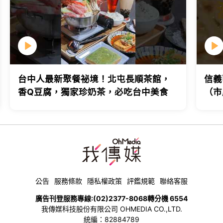
台中人最新聚餐祕境！北屯長順茶館，
信義
香Q豆腐，獨家珍奶茶，必吃台中美食
（市
台北
公告
服務條款
隱私權政策
評鑑規範
聯絡客服
廣告刊登服務專線:
(02)2377-8068
轉分機 6554
我傳媒科技股份有限公司 OHMEDIA CO.,LTD.
統編：82884789