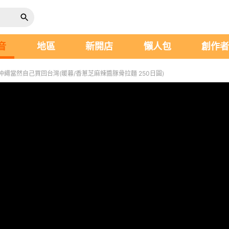
音
地區
新開店
懶人包
創作
繩當然自己買回台灣(暖暮/香蔥芝麻辣醬豚骨拉麵 250日圓)