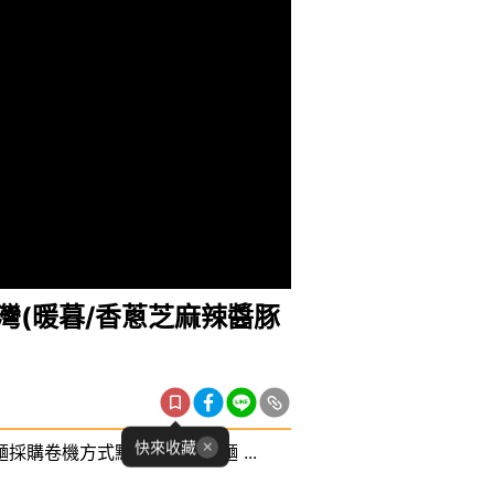
灣(暖暮/香蔥芝麻辣醬豚
快來收藏
購卷機方式點選想吃的拉麵 ...