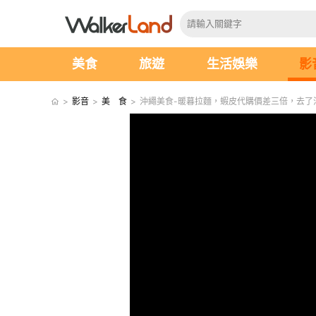
美食
旅遊
生活娛樂
影
>
影音
>
美 食
>
沖繩美食-暖暮拉麵，蝦皮代購價差三倍，去了沖