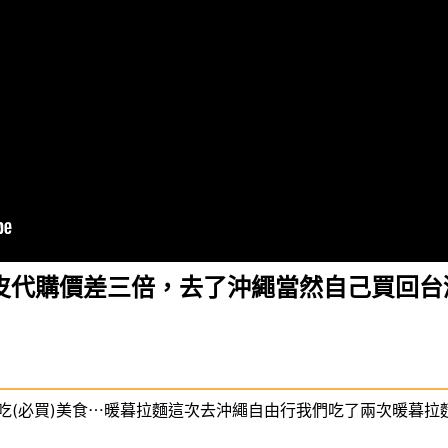
皮代購價差三倍，去了沖繩當然自己買回台
吃(必買)美食⋯暖暮拉麵這次去沖繩自由行我們吃了兩次暖暮拉麵採