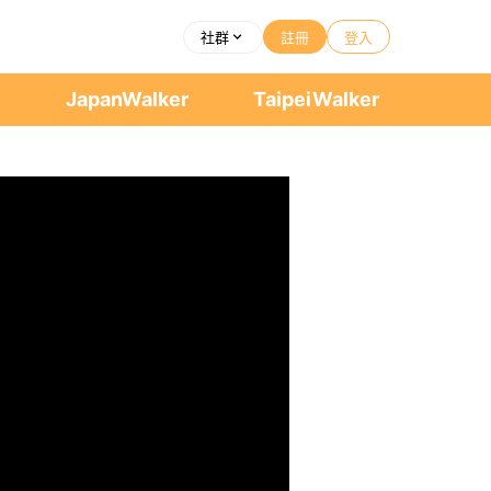
社群
註冊
登入
者
JapanWalker
TaipeiWalker