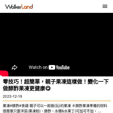
零技巧！超簡單，親子果凍這樣做！變化一下
做酵酢果凍更健康😋
2023-12-19
果凍#酵酢#食譜 親子可以一起做(玩)的果凍 ＃酵酢果凍準備的材料
很簡單只要洋菜(果凍粉)、酵酢、水糖&水果丁(可加可不加， ...