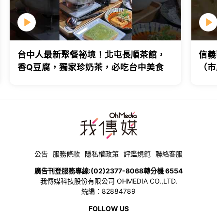
台中人最新聚餐祕境！北屯長順茶館，
信義
香Q豆腐，獨家珍奶茶，必吃台中美食
（市
台北
公告
服務條款
隱私權政策
評鑑規範
聯絡客服
廣告刊登服務專線:
(02)2377-8068
轉分機 6554
我傳媒科技股份有限公司 OHMEDIA CO.,LTD.
統編：82884789
FOLLOW US