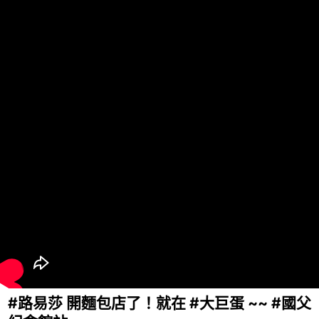
#路易莎 開麵包店了！就在 #大巨蛋 ~~ #國父