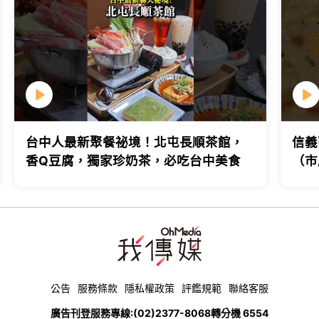
台中人最新聚餐祕境！北屯長順茶館，
信義
香Q豆腐，獨家珍奶茶，必吃台中美食
（市
台北
公告
服務條款
隱私權政策
評鑑規範
聯絡客服
廣告刊登服務專線:
(02)2377-8068
轉分機 6554