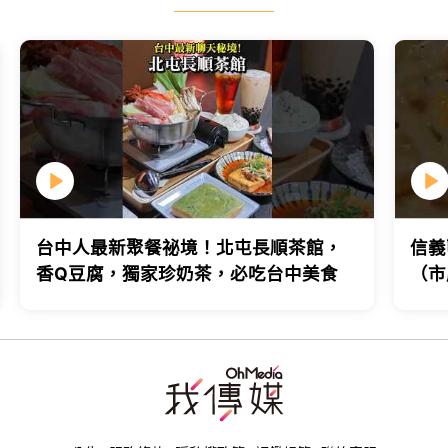
台中人最新聚餐祕境！北屯長順茶館，
信義
香Q豆腐，獨家珍奶茶，必吃台中美食
（市
台北