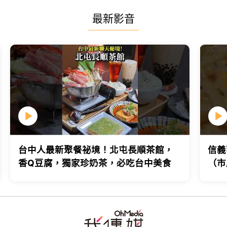
最新影音
台中人最新聚餐祕境！北屯長順茶館，
信義
香Q豆腐，獨家珍奶茶，必吃台中美食
（市
台北