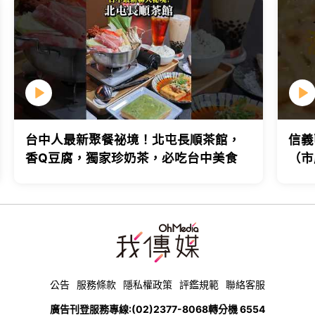
台中人最新聚餐祕境！北屯長順茶館，
信義
香Q豆腐，獨家珍奶茶，必吃台中美食
（市
台北
公告
服務條款
隱私權政策
評鑑規範
聯絡客服
廣告刊登服務專線:
(02)2377-8068
轉分機 6554