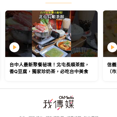
台中人最新聚餐祕境！北屯長順茶館，
信義
香Q豆腐，獨家珍奶茶，必吃台中美食
（市
台北