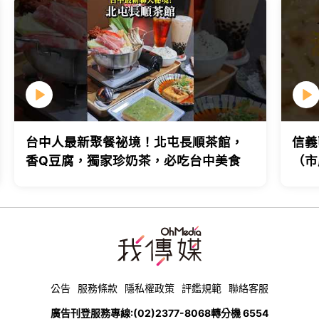
台中人最新聚餐祕境！北屯長順茶館，
信義
香Q豆腐，獨家珍奶茶，必吃台中美食
（市
台北
公告
服務條款
隱私權政策
評鑑規範
聯絡客服
廣告刊登服務專線:
(02)2377-8068
轉分機 6554