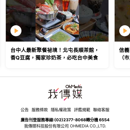
台中人最新聚餐祕境！北屯長順茶館，
信義
香Q豆腐，獨家珍奶茶，必吃台中美食
（市
台北
公告
服務條款
隱私權政策
評鑑規範
聯絡客服
廣告刊登服務專線:
(02)2377-8068
轉分機 6554
我傳媒科技股份有限公司 OHMEDIA CO.,LTD.