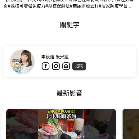
奇#荔枝可增強免疫力#荔枝保鮮法#無痛剝殼去籽#居家防疫學會 ...
關鍵字
李筱維 米米瘋
追蹤
最新影音