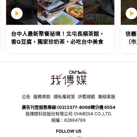
台中人最新聚餐祕境！北屯長順茶館，
信義
香Q豆腐，獨家珍奶茶，必吃台中美食
（市
台北
公告
服務條款
隱私權政策
評鑑規範
聯絡客服
廣告刊登服務專線:
(02)2377-8068
轉分機 6554
我傳媒科技股份有限公司 OHMEDIA CO.,LTD.
統編：82884789
FOLLOW US