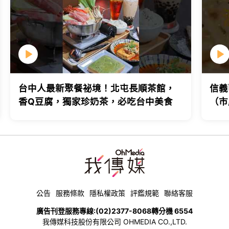
台中人最新聚餐祕境！北屯長順茶館，
信義
香Q豆腐，獨家珍奶茶，必吃台中美食
（市
台北
公告
服務條款
隱私權政策
評鑑規範
聯絡客服
廣告刊登服務專線:
(02)2377-8068
轉分機 6554
我傳媒科技股份有限公司 OHMEDIA CO.,LTD.