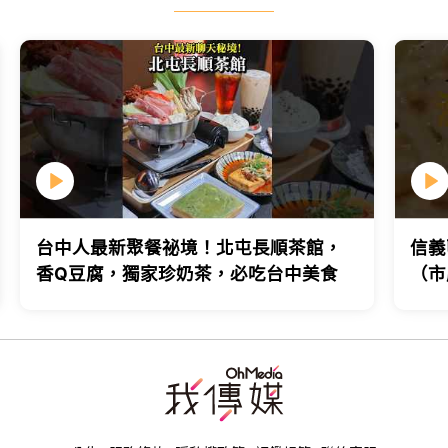
台中人最新聚餐祕境！北屯長順茶館，
信義
香Q豆腐，獨家珍奶茶，必吃台中美食
（市
台北