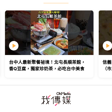
台中人最新聚餐祕境！北屯長順茶館，
信義
香Q豆腐，獨家珍奶茶，必吃台中美食
（市
台北