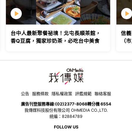
台中人最新聚餐祕境！北屯長順茶館，
信義
香Q豆腐，獨家珍奶茶，必吃台中美食
（市
台北
公告
服務條款
隱私權政策
評鑑規範
聯絡客服
廣告刊登服務專線:
(02)2377-8068
轉分機 6554
我傳媒科技股份有限公司 OHMEDIA CO.,LTD.
統編：82884789
FOLLOW US