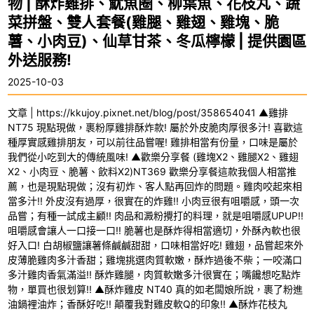
物 | 酥炸雞排、魷魚圈、柳葉魚、花枝丸、蔬
菜拼盤、雙人套餐(雞腿、雞翅、雞塊、脆
薯、小肉豆)、仙草甘茶、冬瓜檸檬 | 提供園區
外送服務!
2025-10-03
文章 | https://kkujoy.pixnet.net/blog/post/358654041 ▲雞排
NT75 現點現做，裹粉厚雞排酥炸款! 屬於外皮脆肉厚很多汁! 喜歡這
種厚實感雞排朋友，可以前往品嘗喔! 雞排相當有份量，口味是屬於
我們從小吃到大的傳統風味! ▲歡樂分享餐 (雞塊X2、雞腿X2、雞翅
X2、小肉豆、脆薯、飲料X2)NT369 歡樂分享餐這款我個人相當推
薦，也是現點現做；沒有初炸、客人點再回炸的問題。雞肉咬起來相
當多汁!! 外皮沒有過厚，很實在的炸雞!! 小肉豆很有咀嚼感，頭一次
品嘗；有種一試成主顧!! 肉品和澱粉攪打的料理，就是咀嚼感UPUP!!
咀嚼感會讓人一口接一口!! 脆薯也是酥炸得相當適切，外酥內軟也很
好入口! 白胡椒鹽讓薯條鹹鹹甜甜，口味相當好吃! 雞翅，品嘗起來外
皮薄脆雞肉多汁香甜；雞塊挑選肉質軟嫩，酥炸過後不柴；一咬滿口
多汁雞肉香氣滿溢!! 酥炸雞腿，肉質軟嫩多汁很實在；嘴饞想吃點炸
物，單買也很划算!! ▲酥炸雞皮 NT40 真的如老闆娘所說，裹了粉進
油鍋裡油炸；香酥好吃!! 顛覆我對雞皮軟Q的印象!! ▲酥炸花枝丸