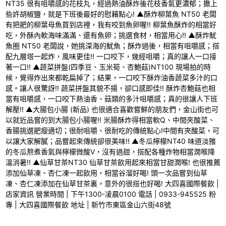
NT35 很有咀嚼感的花枝丸，經過熱油酥炸後花枝香氣更濃郁；撒上
些許胡椒鹽，就是下班後最好的慰藉點心! ▲酥炸柳葉魚 NT50 老闆
有把肥的柳葉母魚買到店裡，我有咬到魚卵喔!! 柳葉魚酥炸的相當好
吃，外酥內軟海味滿滿、還有魚卵；挑選食材，相當用心!! ▲酥炸魷
魚圈 NT50 老闆說，她挑深海的魷魚；酥炸過後，相當有咀嚼感；搭
配九層塔一起炸，風味更佳!! 一口咬下，幾經咀嚼；真的讓人一口接
著一口!! ▲蔬菜拼盤(四季豆、玉米筍、杏鮑菇)NT100 現場拍的時
候，覺得炸出來都乾扁掉了；結果，一口咬下酥炸油香蔬菜多汁的口
感。讓人很驚訝!! 蔬菜拼盤其貌不揚，卻口感即佳!! 酥炸杏鮑菇也相
當有咀嚼感，一口咬下熱油香、菇類的多汁咀嚼感；真的很讓人下班
解壓!! ▲大腸包小腸 (新品) 也很適合喜歡嘗鮮的朋友們，金山街也可
以就近品嘗的到大腸包小腸喔!! 米腸酥炸得相當軟Q、中間夾酸菜、
香腸挑選肥瘦適切；很耐咀嚼、很耐吃的傳統點心!中間有夾酸菜，可
以讓大家解膩；品嘗起來傳統卻很美味!! ▲冬瓜檸檬NT40 味道淡雅
的冬瓜熬煮香氣與檸檬微酸V，沒有過甜，搭配各種炸物相當潤喉降
溫消暑!! ▲仙草甘茶NT30 仙草甘茶飲用起來相當甘甜潤喉! 也很推薦
添加仙草凍、杏仁凍一起飲用，相當谷溜好喝! 頭一次品嘗到仙草
凍、杏仁凍添加在仙草甘茶裏，意外的很搭也好喝! 大四喜國際餐飲 |
店家資訊 營業時間 | 下午1300-凌晨0100 電話 | 0933-945525 粉
專 | 大四喜國際餐飲 地址 | 新竹市東區金山六街48號