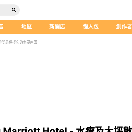
音
地區
新開店
懶人包
創作
及大坪數房間是選擇它的主要原因
g Marriott Hotel - 水