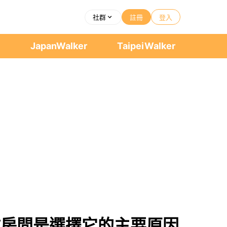
社群
註冊
登入
者
JapanWalker
TaipeiWalker
療及大坪數房間是選擇它的主要原因