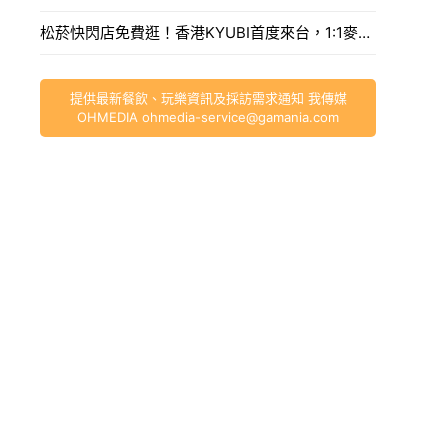
松菸快閃店免費逛！香港KYUBI首度來台，1:1麥可傑克森雕像震撼登場。
提供最新餐飲、玩樂資訊及採訪需求通知 我傳媒
OHMEDIA
ohmedia-service@gamania.com