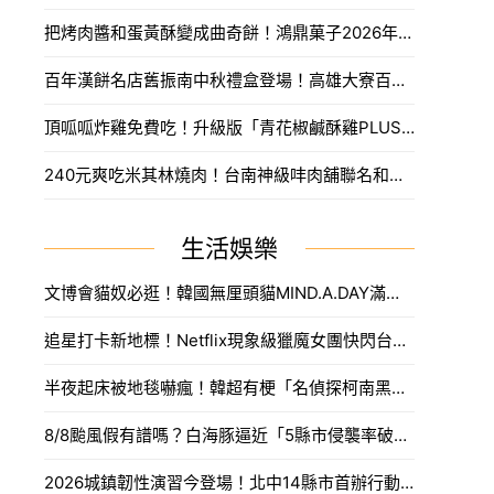
把烤肉醬和蛋黃酥變成曲奇餅！鴻鼎菓子2026年中秋禮盒創意登場，收到保證驚喜連連。
百年漢餅名店舊振南中秋禮盒登場！高雄大寮百日紅蜜紅豆蛋黃酥與噶瑪蘭聯名大人系月餅搶先看。
頂呱呱炸雞免費吃！升級版「青花椒鹹酥雞PLUS」尬角嗨，DIY調酒超過癮。
240元爽吃米其林燒肉！台南神級㕩肉舖聯名和牛十図進駐台北大安區，搶攻必吃美食清單。
生活娛樂
文博會貓奴必逛！韓國無厘頭貓MIND.A.DAY滿額送周邊，作家親揭台灣限定新品。
追星打卡新地標！Netflix現象級獵魔女團快閃台中，魂門舞台與限定週邊完整開箱。
半夜起床被地毯嚇瘋！韓超有梗「名偵探柯南黑衣人」系列周邊，用玻璃杯喝水直接被死亡凝視。
8/8颱風假有譜嗎？白海豚逼近「5縣市侵襲率破40%」，氣象署最快今發海警。
2026城鎮韌性演習今登場！北中14縣市首辦行動網路降速，外送暫停接單、全台注意事項一次看。