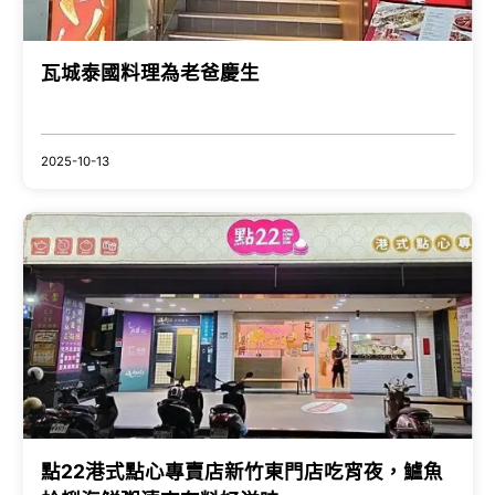
瓦城泰國料理為老爸慶生
2025-10-13
點22港式點心專賣店新竹東門店吃宵夜，鱸魚