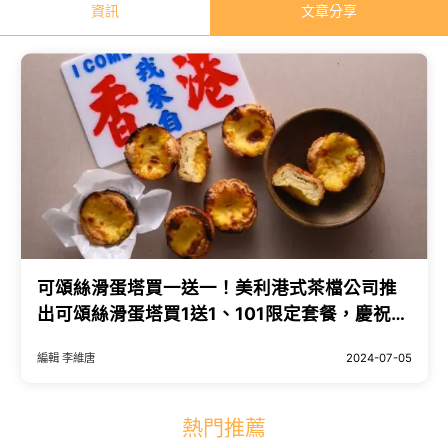
資訊
文章分享
可頌絲滑蛋塔買一送一！美利港式茶檔公司推
出可頌絲滑蛋塔買1送1、101限定套餐，慶祝
101店開幕。
編輯 李維唐
2024-07-05
熱門推薦