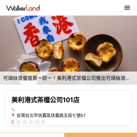
可頌絲滑蛋塔買一送一！美利港式茶檔公司推出可頌絲滑蛋塔買1送1、101限定套餐，慶祝101店開幕。
美利港式茶檔公司101店
台灣台北市信義區信義路五段七號b1
0