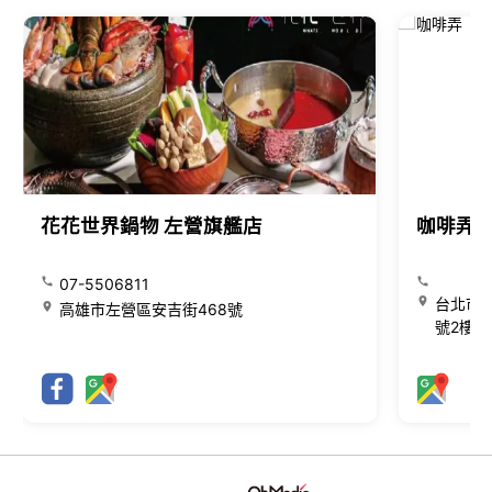
花花世界鍋物 左營旗艦店
咖啡弄
07-5506811
台北市大
高雄市左營區安吉街468號
號2樓