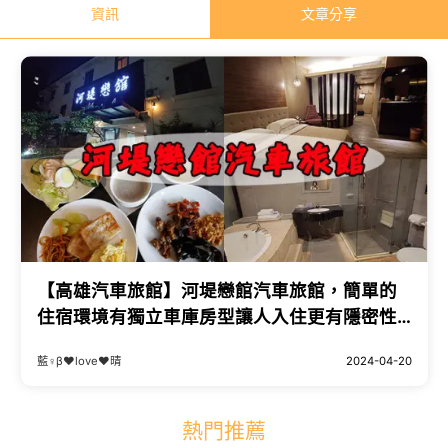
資訊
文章分享
【高雄汽車旅館】河堤戀館汽車旅館，簡單的
住宿環境有獨立車庫房型讓人入住更有隱密性
跟方便性，設備有年代感但是價格也便宜，自
藍♀β♥love♥晴
2024-04-20
助式早餐可以吃飽飽。高雄旅遊 高雄住宿
熱門推薦