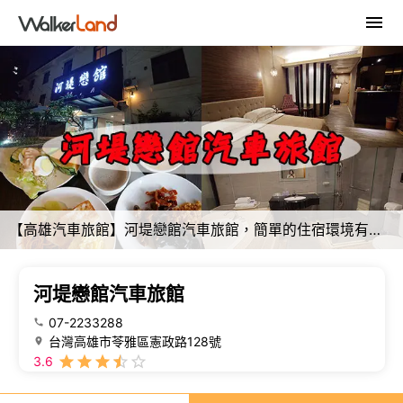
【高雄汽車旅館】河堤戀館汽車旅館，簡單的住宿環境有獨立車庫房型讓人入住更有隱密性跟方便性，設備有年代感但是價格也便宜，自助式早餐可以吃飽飽。高雄旅遊 高雄住宿
河堤戀館汽車旅館
07-2233288
台灣高雄市苓雅區憲政路128號
3.6