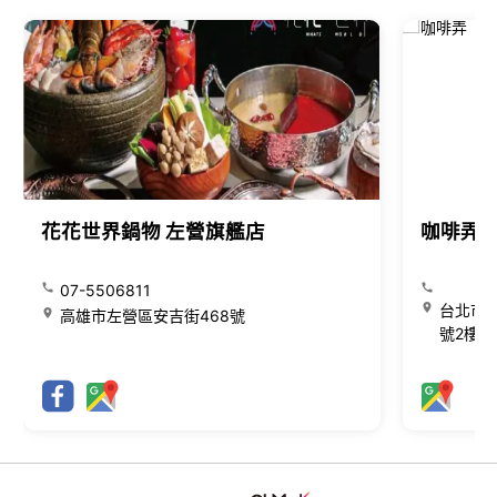
花花世界鍋物 左營旗艦店
咖啡弄
07-5506811
台北市大
高雄市左營區安吉街468號
號2樓