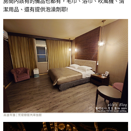
房間內該有的備品也都有，毛巾、浴巾、吹風機、清
潔用品、還有提供泡澡劑耶!