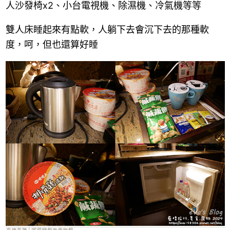
人沙發椅x2、小台電視機、除濕機、冷氣機等等
雙人床睡起來有點軟，人躺下去會沉下去的那種軟
度，呵，但也還算好睡