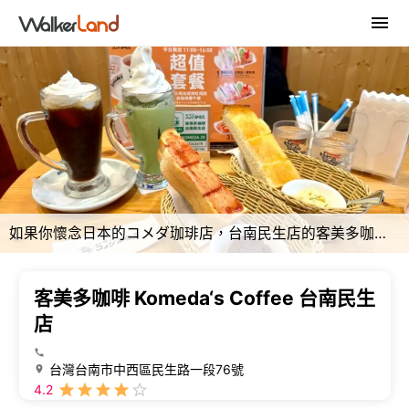
如果你懷念日本的コメダ珈琲店，台南民生店的客美多咖啡讓你不必飛日本也能享受超值早餐，體驗日式昭和風的懷舊咖啡文化！
客美多咖啡 Komeda‘s Coffee 台南民生
店
台灣台南市中西區民生路一段76號
4.2