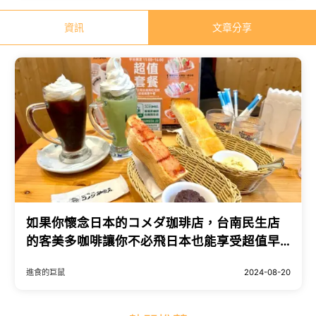
資訊
文章分享
如果你懷念日本的コメダ珈琲店，台南民生店
的客美多咖啡讓你不必飛日本也能享受超值早
餐，體驗日式昭和風的懷舊咖啡文化！
進食的巨鼠
2024-08-20