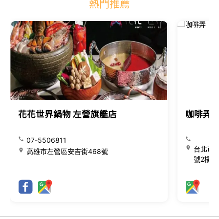
熱門推薦
花花世界鍋物 左營旗艦店
咖啡弄
07-5506811
台北市大
高雄市左營區安吉街468號
號2樓