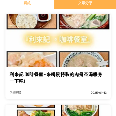
資訊
文章分享
利來記 咖啡餐室~來喝碗特製的肉骨茶湯暖身
一下吧!
沾墨點落
2025-01-13