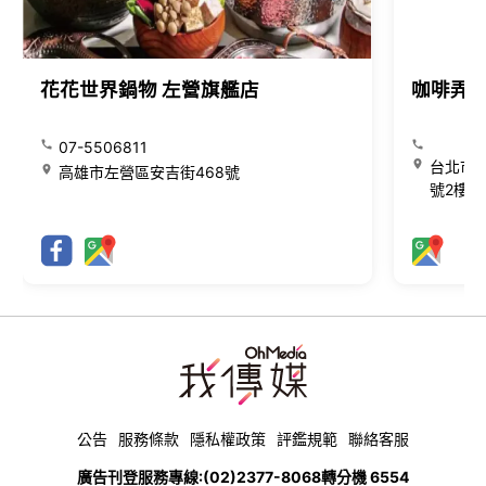
花花世界鍋物 左營旗艦店
咖啡弄
07-5506811
台北市大
高雄市左營區安吉街468號
號2樓
公告
服務條款
隱私權政策
評鑑規範
聯絡客服
廣告刊登服務專線:
(02)2377-8068
轉分機 6554