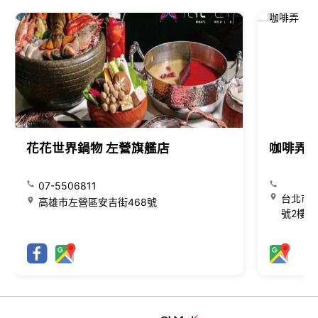
花花世界鍋物 左營旗艦店
咖啡弄
07-5506811
台北市大
高雄市左營區安吉街468號
號2樓