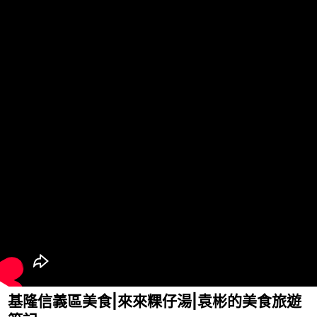
基隆信義區美食|來來粿仔湯|袁彬的美食旅遊