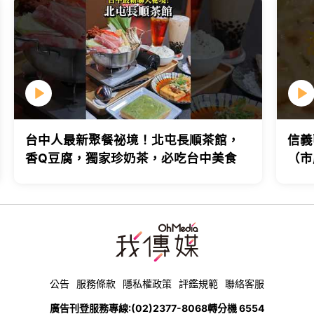
台中人最新聚餐祕境！北屯長順茶館，
信義
香Q豆腐，獨家珍奶茶，必吃台中美食
（市
台北
公告
服務條款
隱私權政策
評鑑規範
聯絡客服
廣告刊登服務專線:
(02)2377-8068
轉分機 6554