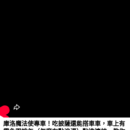
庫洛魔法使專車！吃披薩還能搭車車，車上有