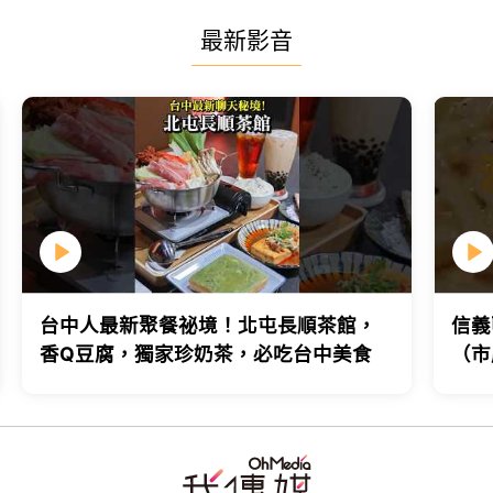
最新影音
台中人最新聚餐祕境！北屯長順茶館，
信義
香Q豆腐，獨家珍奶茶，必吃台中美食
（市
台北