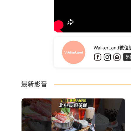
WalkerLand數
追
最新影音