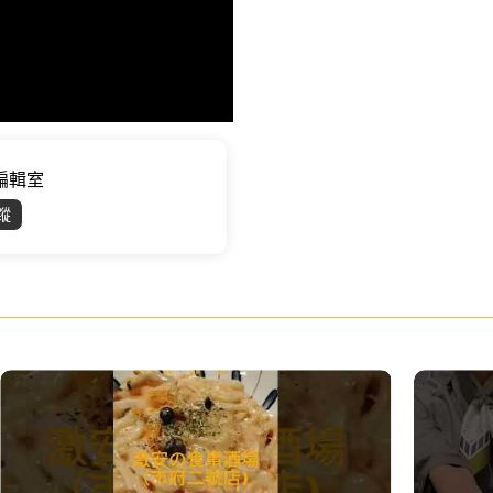
位編輯室
蹤