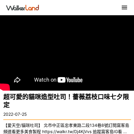
超可愛的貓咪造型吐司！薔薇荔枝口味七夕限
定
2022-07-25
【愛天空/貓咪吐司】 北市中正區忠孝東路二段134巷8號訂閱窩客島
頻道看更多美食製程 https://walkr.tw/Dj4KjVvs 追蹤窩客島IG看 ...