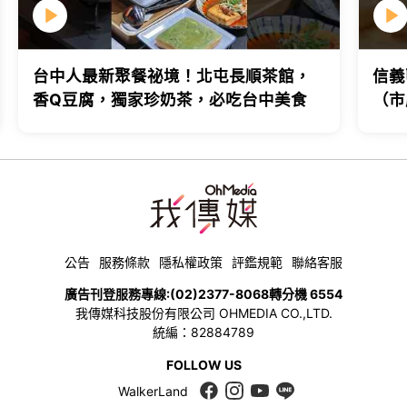
台中人最新聚餐祕境！北屯長順茶館，
信義
香Q豆腐，獨家珍奶茶，必吃台中美食
（市
台北
公告
服務條款
隱私權政策
評鑑規範
聯絡客服
廣告刊登服務專線:
(02)2377-8068
轉分機 6554
我傳媒科技股份有限公司 OHMEDIA CO.,LTD.
統編：82884789
FOLLOW US
WalkerLand