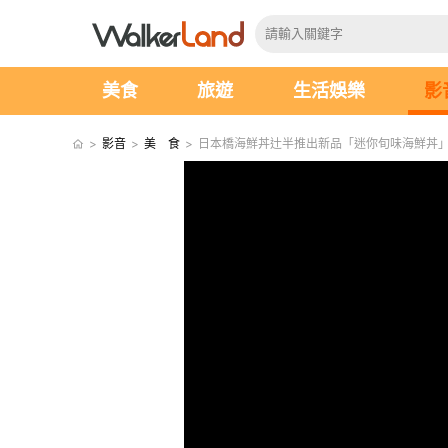
美食
旅遊
生活娛樂
影
>
影音
>
美 食
>
日本橋海鮮丼辻半推出新品「迷你旬味海鮮丼」🥢