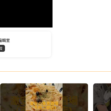
位編輯室
蹤