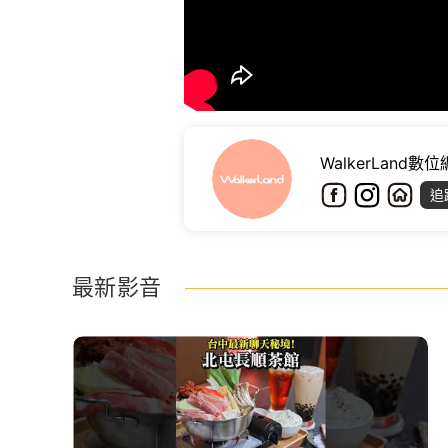
WalkerLand數
追
最新影音