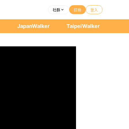
社群
註冊
登入
者
JapanWalker
TaipeiWalker