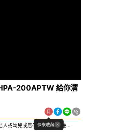
PA-200APTW 給你清
快來收藏
或幼兒或居住環境空品較差 ...