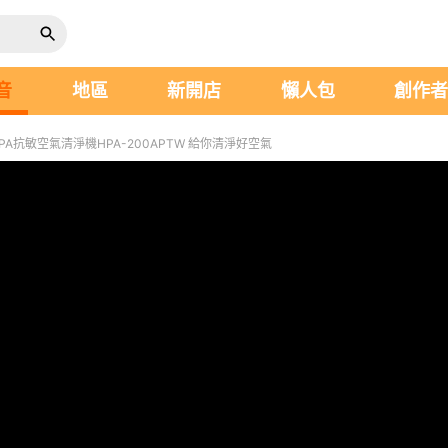
音
地區
新開店
懶人包
創作
HEPA抗敏空氣清淨機HPA-200APTW 給你清淨好空氣