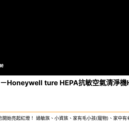
neywell ture HEPA抗敏空氣清淨機H
開始亮起紅燈！ 過敏族、小資族、家有毛小孩(寵物)、家中有老人