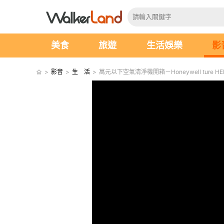
美食
旅遊
生活娛樂
影
>
影音
>
生 活
>
萬元以下空氣清淨機開箱－Honeywell ture 