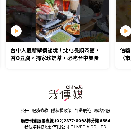
台中人最新聚餐祕境！北屯長順茶館，
信義
香Q豆腐，獨家珍奶茶，必吃台中美食
（市
台北
公告
服務條款
隱私權政策
評鑑規範
聯絡客服
廣告刊登服務專線:
(02)2377-8068
轉分機 6554
我傳媒科技股份有限公司 OHMEDIA CO.,LTD.