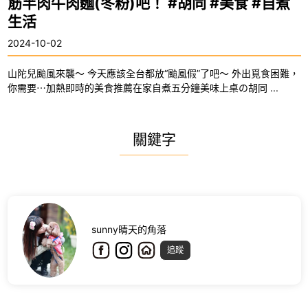
筋半肉牛肉麵(冬粉)吧！ #胡同 #美食 #自煮
生活
2024-10-02
山陀兒颱風來襲～ 今天應該全台都放“颱風假”了吧～ 外出覓食困難，
你需要⋯加熱即時的美食推薦在家自煮五分鐘美味上桌の胡同 ...
關鍵字
sunny晴天的角落
追蹤