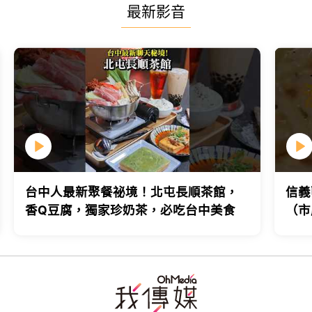
最新影音
台中人最新聚餐祕境！北屯長順茶館，
信義
香Q豆腐，獨家珍奶茶，必吃台中美食
（市
台北