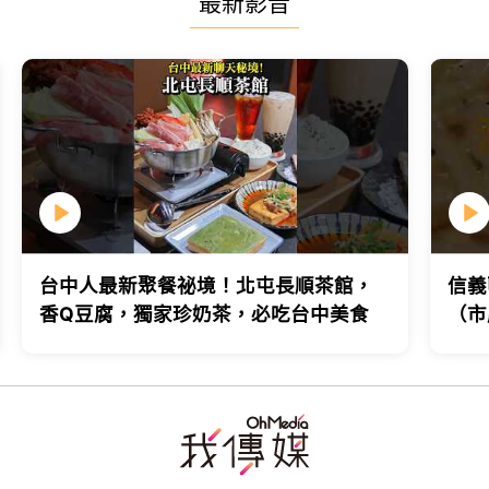
最新影音
台中人最新聚餐祕境！北屯長順茶館，
信義
香Q豆腐，獨家珍奶茶，必吃台中美食
（市
台北