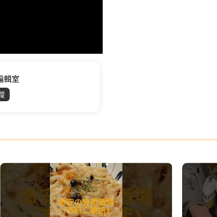
位編輯室
蹤