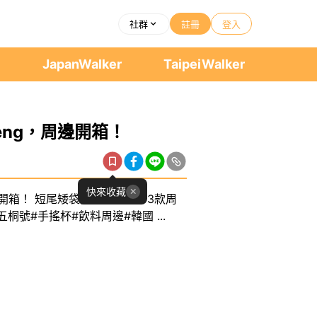
社群
註冊
登入
者
JapanWalker
TaipeiWalker
aeng，周邊開箱！
快來收藏
邊開箱！ 短尾矮袋鼠Quokka， 3款周
桐號#手搖杯#飲料周邊#韓國 ...