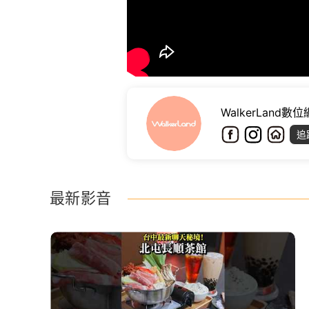
WalkerLand數
追
最新影音