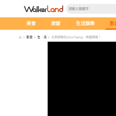
美食
旅遊
生活娛樂
影
>
影音
>
生 活
>
五桐號聯名DinoTaeng，周邊開箱！