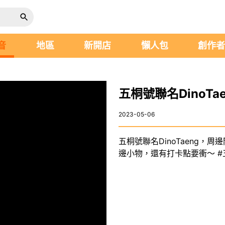
音
地區
新開店
懶人包
創作
五桐號聯名DinoT
2023-05-06
五桐號聯名DinoTaeng，周
邊小物，還有打卡點要衝～ #五