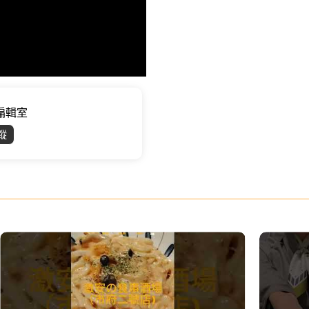
位編輯室
蹤