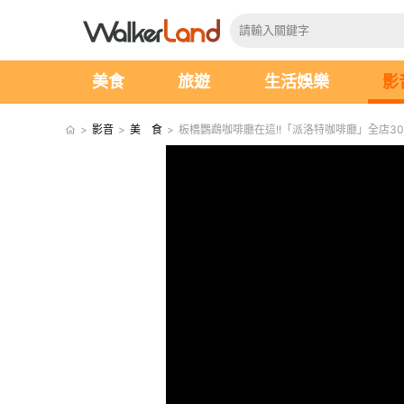
美食
旅遊
生活娛樂
影
>
影音
>
美 食
>
板橋鸚鵡咖啡廳在這!!「派洛特咖啡廳」全店30隻都好可