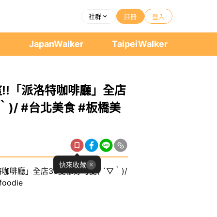
社群
註冊
登入
者
JapanWalker
TaipeiWalker
!!「派洛特咖啡廳」全店
｀)/ #台北美食 #板橋美
快來收藏
咖啡廳」全店30隻都好可愛( ´▽｀)/
oodie