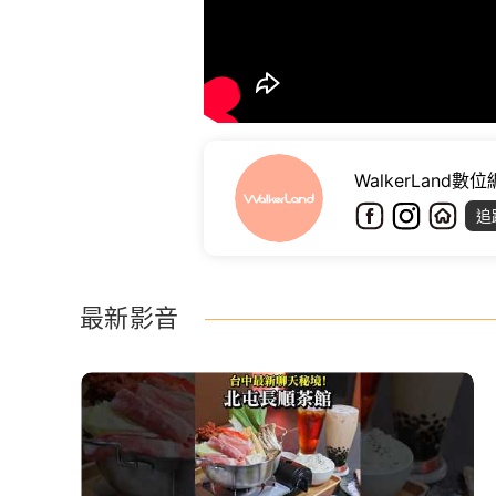
WalkerLand數
追
最新影音