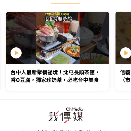
台中人最新聚餐祕境！北屯長順茶館，
信義
香Q豆腐，獨家珍奶茶，必吃台中美食
（市
台北