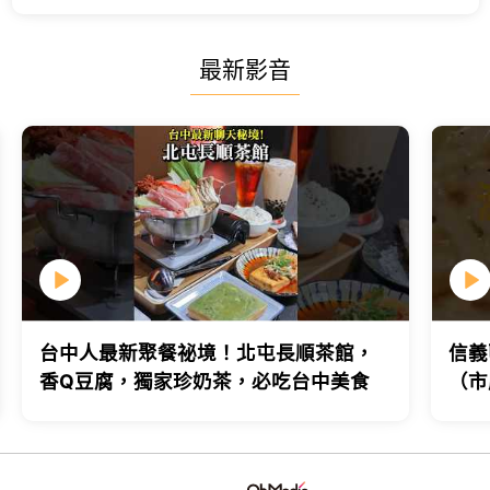
最新影音
台中人最新聚餐祕境！北屯長順茶館，
信義
香Q豆腐，獨家珍奶茶，必吃台中美食
（市
台北