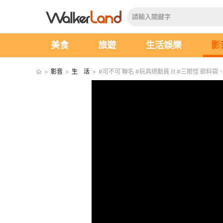
美食
旅遊
生活娛樂
影
>
影音
>
生 活
>
#可不可 聯名 #玩具總動員 !!! #三眼怪 飲