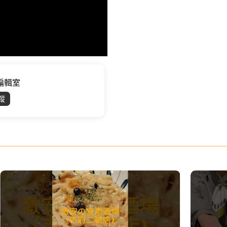
位編輯室
蹤