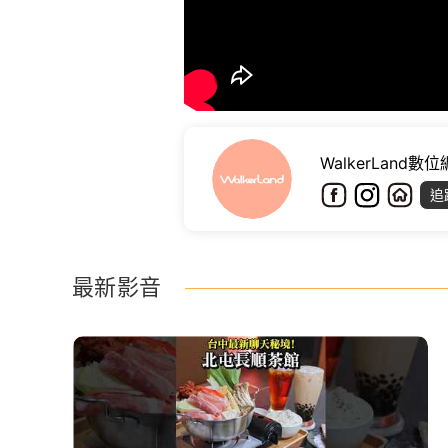
WalkerLand數
追
最新影音