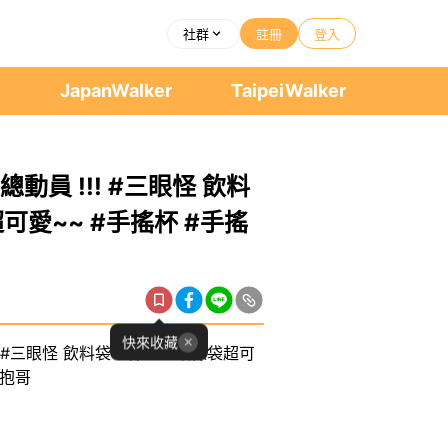
社群
註冊
登入
者
JapanWalker
TaipeiWalker
總動員 !!! #三眼怪 飲料
愛~~ #手搖杯 #手搖
快來收藏
!! #三眼怪 飲料袋、杯塞、環保袋超可
熊抱哥