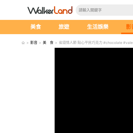
美食
旅遊
生活娛樂
影
>
影音
>
美 食
>
省錢情人節 貼心平民巧克力 #chocolate #valent