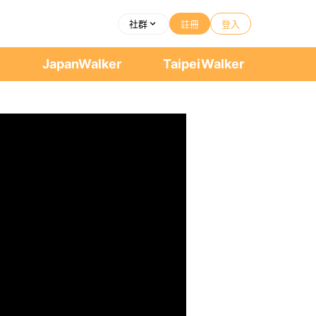
社群
註冊
登入
者
JapanWalker
TaipeiWalker