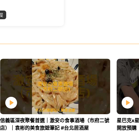
蹤
信義區深夜聚餐首選｜激安の食事酒場（市府二號
星巴克x星
店）｜袁彬的美食旅遊筆記 #台北居酒屋
開放預購