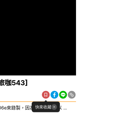
旅咖543]
快來收藏
06e來錄製，因為是介紹文所以 ...