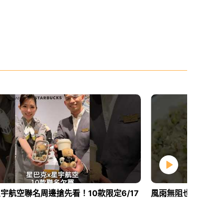
宇航空聯名周邊搶先看！10款限定6/17
風雨無阻也要吃的牛