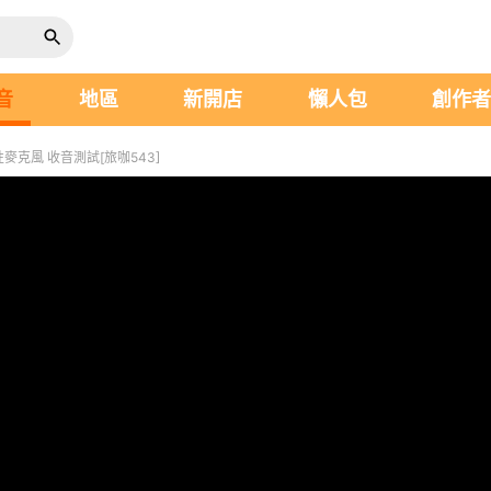
音
地區
新開店
懶人包
創作
指向性麥克風 收音測試[旅咖543]