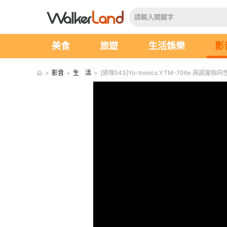
美食
旅遊
生活娛樂
影
>
影音
>
生 活
>
[旅咖543]Yo-tronics YTM-706e 高感度