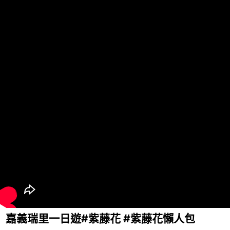
嘉義瑞里一日遊#紫藤花 #紫藤花懶人包