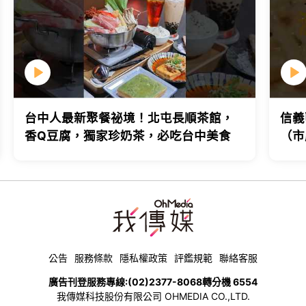
台中人最新聚餐祕境！北屯長順茶館，
信義
香Q豆腐，獨家珍奶茶，必吃台中美食
（市
台北
公告
服務條款
隱私權政策
評鑑規範
聯絡客服
廣告刊登服務專線:
(02)2377-8068
轉分機 6554
我傳媒科技股份有限公司 OHMEDIA CO.,LTD.