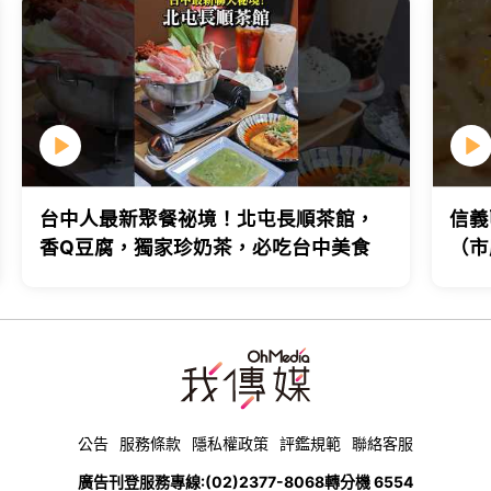
台中人最新聚餐祕境！北屯長順茶館，
信義
香Q豆腐，獨家珍奶茶，必吃台中美食
（市
台北
公告
服務條款
隱私權政策
評鑑規範
聯絡客服
廣告刊登服務專線:
(02)2377-8068
轉分機 6554