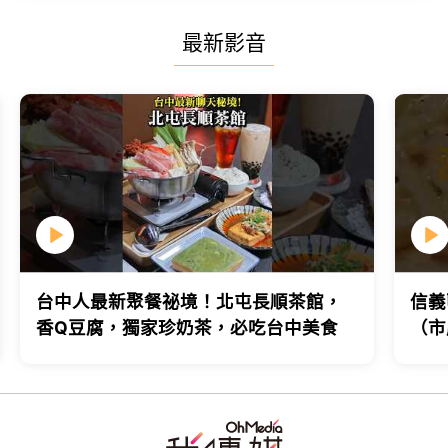
最新影音
台中人最新聚餐祕境！北屯長順茶館，
信義
香Q豆腐，獨家珍奶茶，必吃台中美食
（市
台北