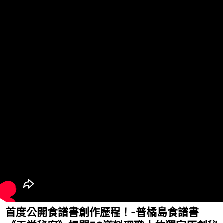
首度公開食譜書創作歷程！-普橘島食譜書