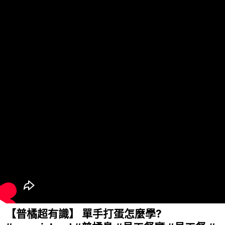
【普橘超有識】 單手打蛋怎麼學?