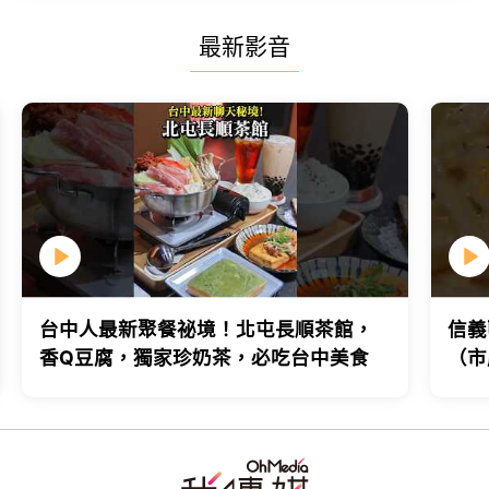
最新影音
台中人最新聚餐祕境！北屯長順茶館，
信義
香Q豆腐，獨家珍奶茶，必吃台中美食
（市
台北