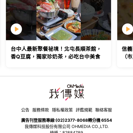
台中人最新聚餐祕境！北屯長順茶館，
信義
香Q豆腐，獨家珍奶茶，必吃台中美食
（市
台北
公告
服務條款
隱私權政策
評鑑規範
聯絡客服
廣告刊登服務專線:
(02)2377-8068
轉分機 6554
我傳媒科技股份有限公司 OHMEDIA CO.,LTD.
統編：82884789