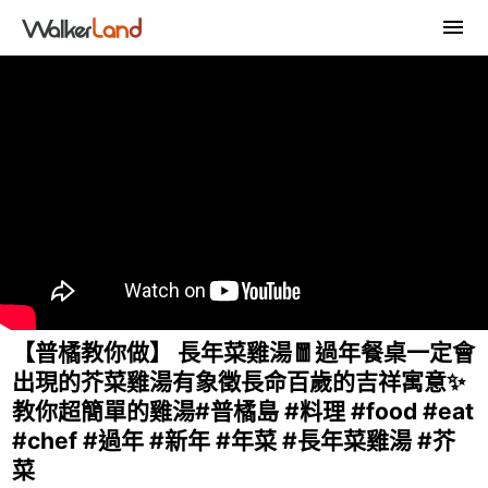
【普橘教你做】 長年菜雞湯🧧過年餐桌一定會
出現的芥菜雞湯有象徵長命百歲的吉祥寓意✨
教你超簡單的雞湯#普橘島 #料理 #food #eat
#chef #過年 #新年 #年菜 #長年菜雞湯 #芥
菜